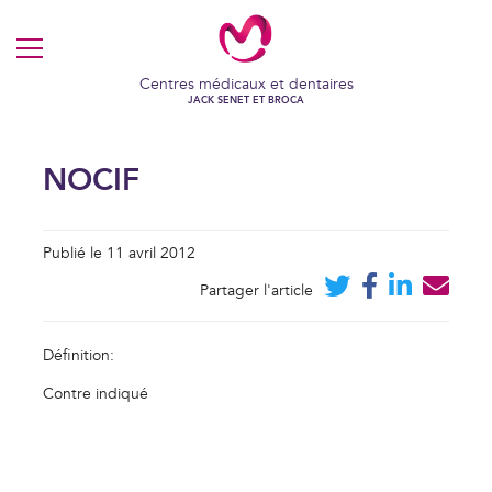
MENU
Centres médicaux et dentaires
JACK SENET ET BROCA
NOCIF
Publié le 11 avril 2012
Partager l'article
Définition:
Contre indiqué
VOS COOKIES EN TOUTE
TRANSPARENCE
Ce site utilise des cookies techniques et fonctionnels, toujours
actifs et nécessaires au fonctionnement du site.