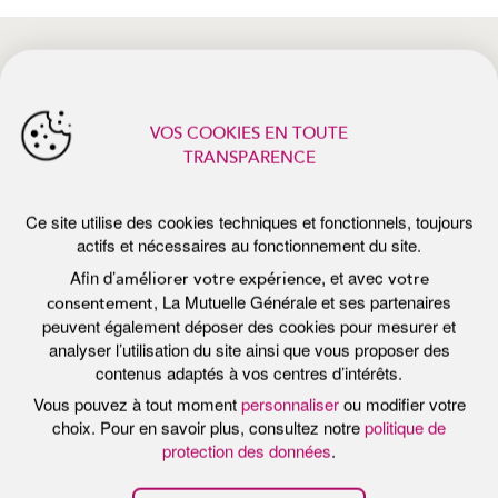
Afin d’
, et avec
améliorer votre expérience
votre
, La Mutuelle Générale et ses partenaires
consentement
peuvent également déposer des cookies pour mesurer et
analyser l’utilisation du site ainsi que vous proposer des
actualités récentes
contenus adaptés à vos centres d’intérêts.
Vous pouvez à tout moment
personnaliser
ou modifier votre
choix. Pour en savoir plus, consultez notre
politique de
protection des données
.
Tout accepter
Personnaliser
Tout refuser
Publié le 7 juillet 2026
Pub
E
PROTÉGER SA PEAU DU SOLEIL :
P
LES BONS RÉFLEXES DE L’ÉTÉ
F
B