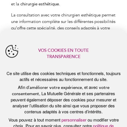
protection des données
.
et la
chirurgie esthétique.
Tout accepter
La consultation avec votre chirurgien esthétique permet
une information complète sur les différentes possibilités
Personnaliser
qu’offre cette spécialité, des conseils adaptés à votre
demande et en harmonie avec votre personnalité pour
Tout refuser
un résultat le plus naturel possible.
La chirurgie peut agir sur :
Le visage (
traitement des rides par injections
médicales, rajeunissement global ou localisé du
visage et du cou, rajeunissement du regard,
corrections des oreilles décollées, traitement du
double menton par lipoaspiration)
Les seins (
réduction de la poitrine, augmentation du
volume, traitement de la ptôse
mammaire, reconstruction du sein après cancer,
traitement de la malformations du sein, traitement
de la gynécomastie (développement de la poitrine