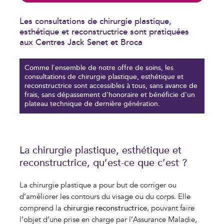
Les consultations de chirurgie plastique,
esthétique et reconstructrice sont pratiquées
aux Centres Jack Senet et Broca
Comme l’ensemble de notre offre de soins, les
consultations de chirurgie plastique, esthétique et
reconstructrice sont accessibles à tous, sans avance de
frais, sans dépassement d’honoraire et bénéficie d’un
plateau technique de dernière génération.
VOS COOKIES EN TOUTE
TRANSPARENCE
La chirurgie plastique, esthétique et
Ce site utilise des cookies techniques et fonctionnels, toujours
reconstructrice, qu’est-ce que c’est ?
actifs et nécessaires au fonctionnement du site.
Afin d’
, et avec
améliorer votre expérience
votre
La chirurgie plastique a pour but de corriger ou
, La Mutuelle Générale et ses partenaires
consentement
peuvent également déposer des cookies pour mesurer et
d’améliorer les contours du visage ou du corps. Elle
analyser l’utilisation du site ainsi que vous proposer des
contenus adaptés à vos centres d’intérêts.
comprend la
chirurgie reconstructrice
, pouvant faire
Vous pouvez à tout moment
personnaliser
ou modifier votre
l’objet d’une prise en charge par l’Assurance Maladie,
choix. Pour en savoir plus, consultez notre
politique de