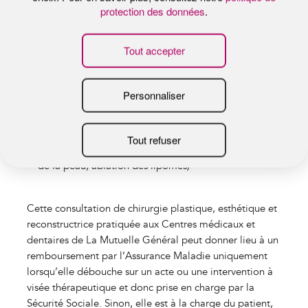
chez l’homme)
Le ventre (
traitement du relâchement de la peau,
voire du tablier abdominal, lipoaspiration de dépôts
localisés de graisse, reprise de cicatrices élargies ou
adhérentes)
La silhouette (
lipoaspiration de dépôts localisés de
graisse, réinjection de graisse, correction des
séquelles d’amaigrissement)
La peau (
correction esthétique, chirurgie des cancers
de la peau, ablation des lipomes)
Cette consultation de chirurgie plastique, esthétique et
reconstructrice pratiquée aux Centres médicaux et
dentaires de La Mutuelle Général peut donner lieu à un
remboursement par l’Assurance Maladie uniquement
lorsqu’elle débouche sur un acte ou une intervention à
visée thérapeutique et donc prise en charge par la
Sécurité Sociale. Sinon, elle est à la charge du patient,