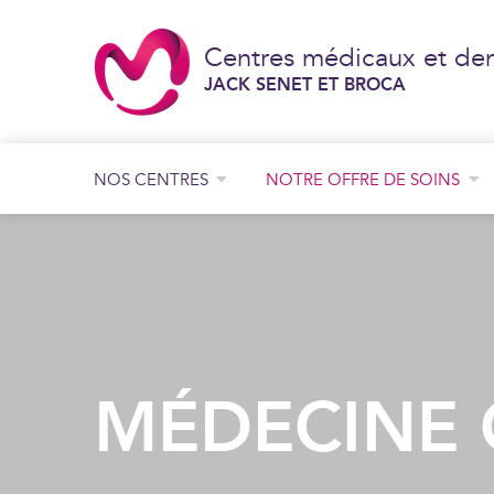
Centres médicaux et den
JACK SENET ET BROCA
NOS CENTRES
NOTRE OFFRE DE SOINS
Consultation de chirurgie générale et digestive
Consultation de chirurgie orthopédique
Consultation de chirurgie plastique
JACK SENET
BROCA
MÉDECINE 