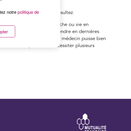
ltez notre
politique de
onte à avoir quand vous consultez.
ne santé (avant une embauche ou vie en
pter
tions et évitez de vous y prendre en dernières
re nécessaires avant que le médecin puisse bien
é choisie. Ceci peut donc nécessiter plusieurs