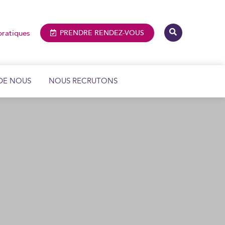
pratiques
PRENDRE
RENDEZ-VOUS
DE NOUS
NOUS RECRUTONS
IMAGERIE MÉDICALE ET DENTAIRE
BIOLOGIE MÉDICALE