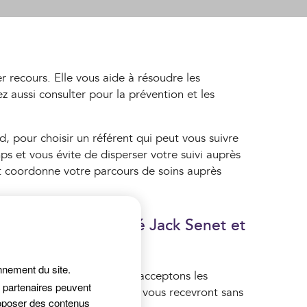
 recours. Elle vous aide à résoudre les
 aussi consulter pour la prévention et les
d, pour choisir un référent qui peut vous suivre
s et vous évite de disperser votre suivi auprès
nt coordonne votre parcours de soins auprès
nos Centres de Santé Jack Senet et
onnement du site.
itant, étant donné que nous acceptons les
s partenaires peuvent
ble, ses confrères du Centre vous recevront sans
roposer des contenus