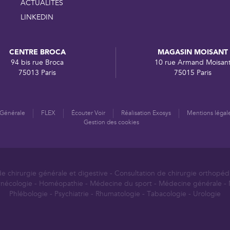
ACTUALITES
LINKEDIN
CENTRE BROCA
MAGASIN MOISANT
94 bis rue Broca
10 rue Armand Moisan
75013 Paris
75015 Paris
 Générale
FLEX
Écouter Voir
Réalisation Exosys
Mentions légal
Gestion des cookies
de chirurgie générale et digestive
-
Consultation de chirurgie orthopé
nécologie
-
Homéopathie
-
Médecine du sport
-
Médecine générale
-
Phlébologie
-
Psychiatrie
-
Rhumatologie
-
Tabacologie
-
Urologie