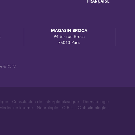
MAGASIN BROCA
t
94 ter rue Broca
75013 Paris
es & RGPD
dique
-
Consultation de chirurgie plastique
-
Dermatologie
Médecine interne
-
Neurologie
-
O.R.L.
-
Ophtalmologie
-