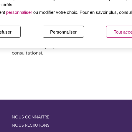
que vous ne soyez pénalisé dans vos remboursements.
ntérêts.
ent
personnaliser
ou modifier votre choix. Pour en savoir plus, consu
Surtout, souvenez-vous qu’il n’y a pas de gêne ni de h
Pour l’établissement d’un
certificats de sport
et de bon
efuser
Personnaliser
Tout acce
collectivité), pensez à ramener votre carnet de vaccina
minute (plusieurs examens complémentaires peuvent êt
attester qu’il n’y a pas de contre-indication à l’activit
consultations).
NOUS CONNAITRE
NOUS RECRUTONS