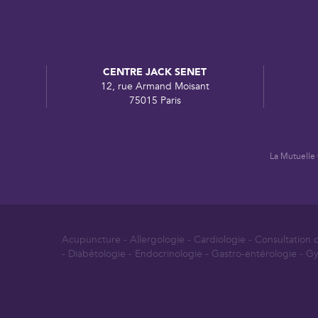
CENTRE JACK SENET
12, rue Armand Moisant
75015 Paris
La Mutuelle
Acupuncture
-
Allergologie
-
Cardiologie
-
Consultation 
-
Diabétologie
-
Endocrinologie
-
Gastro-entérologie
-
Gy