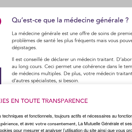
Qu’est-ce que la médecine générale ?
La médecine générale est une offre de soins de premier
problèmes de santé les plus fréquents mais vous pouvez
dépistages.
Il est conseillé de déclarer un médecin traitant. D’abor
au long cours. Ceci permet une cohérence dans le temp
de médecins multiples. De plus, votre médecin traita
d’autres spécialistes, si besoin.
Déclarer votre médecin traitant dans 
IES EN TOUTE TRANSPARENCE
Broca, c’est possible
s techniques et fonctionnels, toujours actifs et nécessaires au foncti
A Jack Senet, vous avez le libre choix du médecin tra
, et avec
, La Mutuelle Générale et se
xpérience
votre consentement
nouveaux patients. Si votre médecin n’est pas disponi
kies pour mesurer et analyser l’utilisation du site ainsi que vous p