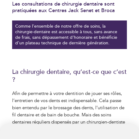
Les consultations de chirurgie dentaire sont
pratiquées aux Centres Jack Senet et Broca
Comme l’ensemble de notre offre de soins, la
chirurgie-dentaire est accessible à tous, sans avance
de frais, sans dépassement d’honoraire et bénéficie
d’un plateau technique de dernière génération.
VOS COOKIES EN TOUTE
TRANSPARENCE
Ce site utilise des cookies techniques et fonctionnels, toujours
La chirurgie dentaire, qu’est-ce que c’est
actifs et nécessaires au fonctionnement du site.
?
Afin d’
, et avec
améliorer votre expérience
votre
, La Mutuelle Générale et ses partenaires
consentement
peuvent également déposer des cookies pour mesurer et
analyser l’utilisation du site ainsi que vous proposer des
Afin de permettre à votre dentition de jouer ses rôles,
contenus adaptés à vos centres d’intérêts.
l’entretien de vos dents est indispensable. Cela passe
Vous pouvez à tout moment
personnaliser
ou modifier votre
choix. Pour en savoir plus, consultez notre
politique de
bien entendu par le brossage des dents, l’utilisation de
protection des données
.
fil dentaire et de bain de bouche. Mais des soins
dentaires réguliers dispensés par un chirurgien-dentiste
Tout accepter
sont nécessaires afin de s’assurer de la bonne santé de
votre bouche.
Personnaliser