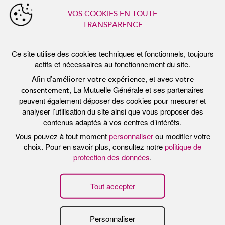
Tout refuser
La chirurgie dentaire aux Centres Jack
Senet et Broca.
La qualité des soins dentaires
est une valeur
fondamentale des
Centres Jack Senet et Broca
, elle
sous-tend l’ensemble de ses projets :
L’amélioration des pratiques professionnelles et de la
prise en charge du patient grâce à la coordination
des soins (dossier dentaire informatisé, échanges
entre professionnels dans un contexte de
pluridisciplinarité), formation continue des
chirurgiens dentistes.
L’existence d’un
Comité Médical d’Etablissement
,
consulté sur la stratégie médicale et divers projets
des Centres Jack Senet et Broca.
La
démarche de qualité
continue et
de sécurité des
soins
.