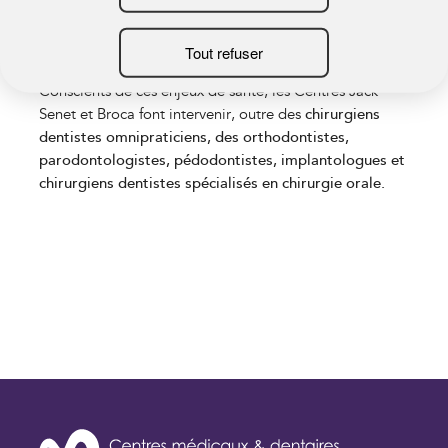
Des plateaux techniques modernes, une radiologie
numérisée et une stérilisation centralisée.
Conscients de ces enjeux de santé, les Centres Jack
Senet et Broca font intervenir, outre des
chirurgiens
dentistes omnipraticiens, des orthodontistes,
parodontologistes, pédodontistes, implantologues et
chirurgiens dentistes spécialisés en chirurgie orale.