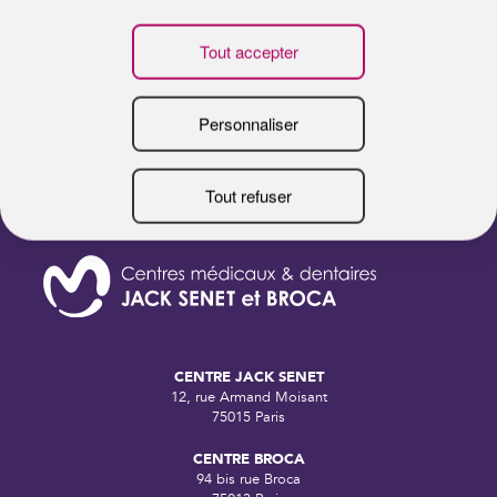
E
PROTÉGER SA PEAU DU SOLEIL :
P
LES BONS RÉFLEXES DE L’ÉTÉ
F
B
CENTRE JACK SENET
12, rue Armand Moisant
75015 Paris
CENTRE BROCA
94 bis rue Broca