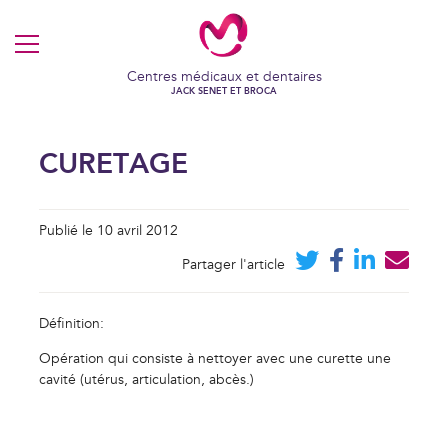
MENU
Centres médicaux et dentaires
JACK SENET ET BROCA
CURETAGE
Publié le 10 avril 2012
Partager l'article
Définition:
Opération qui consiste à nettoyer avec une curette une
cavité (utérus, articulation, abcès.)
VOS COOKIES EN TOUTE
TRANSPARENCE
Ce site utilise des cookies techniques et fonctionnels, toujours