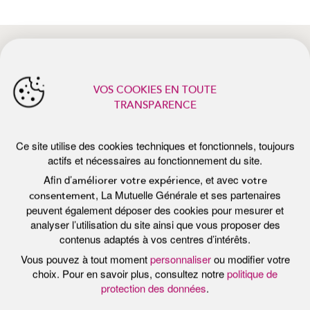
actifs et nécessaires au fonctionnement du site.
Afin d’
, et avec
améliorer votre expérience
votre
, La Mutuelle Générale et ses partenaires
consentement
peuvent également déposer des cookies pour mesurer et
analyser l’utilisation du site ainsi que vous proposer des
contenus adaptés à vos centres d’intérêts.
actualités récentes
Vous pouvez à tout moment
personnaliser
ou modifier votre
choix. Pour en savoir plus, consultez notre
politique de
protection des données
.
Tout accepter
Personnaliser
Tout refuser
Publié le 7 juillet 2026
Pub
E
PROTÉGER SA PEAU DU SOLEIL :
P
LES BONS RÉFLEXES DE L’ÉTÉ
F