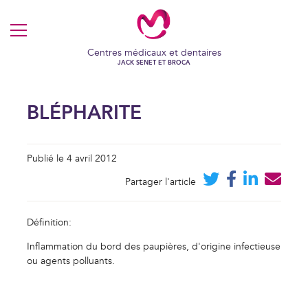
MENU
Centres médicaux et dentaires
JACK SENET ET BROCA
BLÉPHARITE
Publié le 4 avril 2012
Partager l'article
Définition:
Inflammation du bord des paupières, d'origine infectieuse
ou agents polluants.
VOS COOKIES EN TOUTE
TRANSPARENCE
Ce site utilise des cookies techniques et fonctionnels, toujours