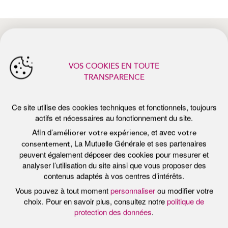
actifs et nécessaires au fonctionnement du site.
Afin d’
, et avec
améliorer votre expérience
votre
, La Mutuelle Générale et ses partenaires
consentement
peuvent également déposer des cookies pour mesurer et
analyser l’utilisation du site ainsi que vous proposer des
contenus adaptés à vos centres d’intérêts.
actualités récentes
Vous pouvez à tout moment
personnaliser
ou modifier votre
choix. Pour en savoir plus, consultez notre
politique de
protection des données
.
Tout accepter
Personnaliser
Tout refuser
Publié le 7 juillet 2026
Pub
E
PROTÉGER SA PEAU DU SOLEIL :
P
LES BONS RÉFLEXES DE L’ÉTÉ
F