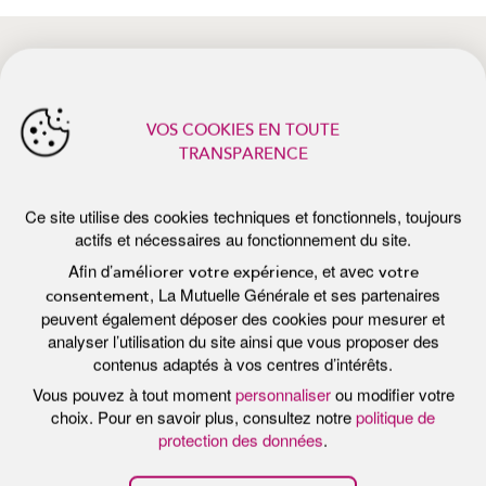
Afin d’
, et avec
améliorer votre expérience
votre
, La Mutuelle Générale et ses partenaires
consentement
peuvent également déposer des cookies pour mesurer et
analyser l’utilisation du site ainsi que vous proposer des
actualités récentes
contenus adaptés à vos centres d’intérêts.
Vous pouvez à tout moment
personnaliser
ou modifier votre
choix. Pour en savoir plus, consultez notre
politique de
protection des données
.
Tout accepter
Personnaliser
Tout refuser
Publié le 7 juillet 2026
Pub
E
PROTÉGER SA PEAU DU SOLEIL :
P
LES BONS RÉFLEXES DE L’ÉTÉ
F
B