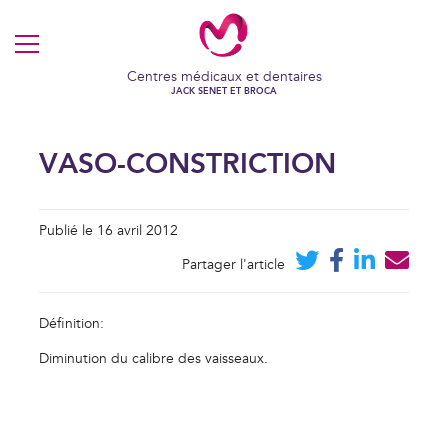
MENU
Centres médicaux et dentaires
JACK SENET ET BROCA
VASO-CONSTRICTION
Publié le 16 avril 2012
Partager l'article
Définition:
Diminution du calibre des vaisseaux.
VOS COOKIES EN TOUTE
TRANSPARENCE
Ce site utilise des cookies techniques et fonctionnels, toujours
actifs et nécessaires au fonctionnement du site.