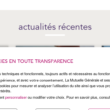
actualités récentes
IES EN TOUTE TRANSPARENCE
s techniques et fonctionnels, toujours actifs et nécessaires au foncti
, et avec
, La Mutuelle Générale et se
xpérience
votre consentement
kies pour mesurer et analyser l’utilisation du site ainsi que vous p
ntérêts.
ent
personnaliser
ou modifier votre choix. Pour en savoir plus, consu
Publié le 7 juillet 2026
Pub
TE
PROTÉGER SA PEAU DU SOLEIL :
P
S
LES BONS RÉFLEXES DE L’ÉTÉ
: