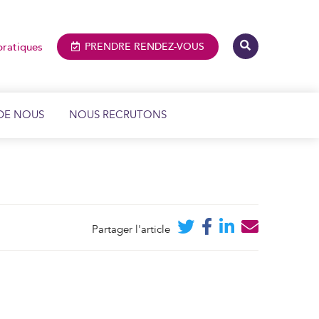
pratiques
PRENDRE
RENDEZ-VOUS
DE NOUS
NOUS RECRUTONS
IMAGERIE MÉDICALE ET DENTAIRE
BIOLOGIE MÉDICALE
Partager l'article