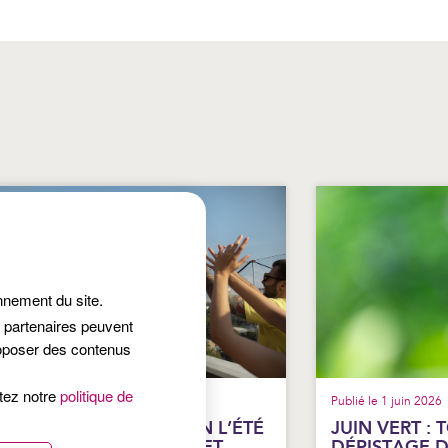
onnement du site.
s partenaires peuvent
roposer des contenus
ltez notre
politique de
lié le 25 juin 2026
Publié le 1 juin 2026
ROTÉGER SON AUDITION L’ÉTÉ
JUIN VERT : 
 FESTIVALS, ÉCOUTEURS ET
DÉPISTAGE 