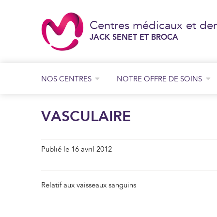
Centres médicaux et den
JACK SENET ET BROCA
NOS CENTRES
NOTRE OFFRE DE SOINS
Consultation de chirurgie générale et digestive
Consultation de chirurgie orthopédique
Consultation de chirurgie plastique
JACK SENET
VASCULAIRE
BROCA
Publié le 16 avril 2012
Relatif aux vaisseaux sanguins