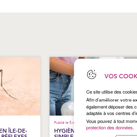
VOS COOK
Ce site utilise des cookie
Afin d’
améliorer votre e
également déposer des coo
adaptés à vos centres d’i
Vous pouvez à tout mom
Publié le 5 mai 2026
protection des données
.
N ÎLE-DE-
HYGIÈNE DES MAINS : UN GES
 RÉFLEXES
SIMPLE, DES EFFETS DURABLE