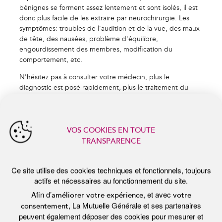
bénignes se forment assez lentement et sont isolés, il est
VOS COOKIES EN TOUTE
donc plus facile de les extraire par neurochirurgie. Les
TRANSPARENCE
symptômes: troubles de l'audition et de la vue, des maux
de tête, des nausées, problème d'équilibre,
Ce site utilise des cookies techniques et fonctionnels, toujours
actifs et nécessaires au fonctionnement du site.
engourdissement des membres, modification du
Afin d’
, et avec
améliorer votre expérience
votre
comportement, etc.
, La Mutuelle Générale et ses partenaires
consentement
peuvent également déposer des cookies pour mesurer et
N'hésitez pas à consulter votre médecin, plus le
analyser l’utilisation du site ainsi que vous proposer des
contenus adaptés à vos centres d’intérêts.
diagnostic est posé rapidement, plus le traitement du
Vous pouvez à tout moment
personnaliser
ou modifier votre
cancer sera précoce.
choix. Pour en savoir plus, consultez notre
politique de
protection des données
.
Tout accepter
Personnaliser
Tout refuser
actualités récentes