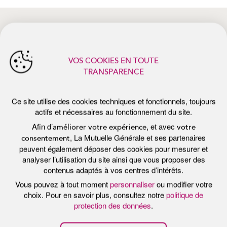
Afin d’
, et avec
améliorer votre expérience
votre
, La Mutuelle Générale et ses partenaires
consentement
peuvent également déposer des cookies pour mesurer et
analyser l’utilisation du site ainsi que vous proposer des
actualités récentes
contenus adaptés à vos centres d’intérêts.
Vous pouvez à tout moment
personnaliser
ou modifier votre
choix. Pour en savoir plus, consultez notre
politique de
protection des données
.
Tout accepter
Personnaliser
Tout refuser
Publié le 7 juillet 2026
Pub
E
PROTÉGER SA PEAU DU SOLEIL :
P
LES BONS RÉFLEXES DE L’ÉTÉ
F
B