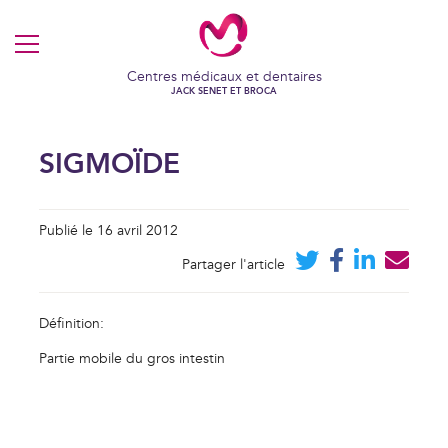
MENU
Centres médicaux et dentaires
JACK SENET ET BROCA
SIGMOÏDE
Publié le 16 avril 2012
Partager l'article
Définition:
Partie mobile du gros intestin
VOS COOKIES EN TOUTE
TRANSPARENCE
Ce site utilise des cookies techniques et fonctionnels, toujours
actifs et nécessaires au fonctionnement du site.