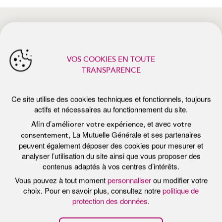
Afin d’
, et avec
améliorer votre expérience
votre
, La Mutuelle Générale et ses partenaires
consentement
peuvent également déposer des cookies pour mesurer et
analyser l’utilisation du site ainsi que vous proposer des
actualités récentes
contenus adaptés à vos centres d’intérêts.
Vous pouvez à tout moment
personnaliser
ou modifier votre
choix. Pour en savoir plus, consultez notre
politique de
protection des données
.
Tout accepter
Personnaliser
Tout refuser
Publié le 7 juillet 2026
Pub
E
PROTÉGER SA PEAU DU SOLEIL :
P
LES BONS RÉFLEXES DE L’ÉTÉ
F
B