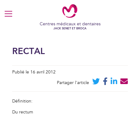
MENU
Centres médicaux et dentaires
JACK SENET ET BROCA
RECTAL
Publié le 16 avril 2012
Partager l'article
Définition:
Du rectum
VOS COOKIES EN TOUTE
TRANSPARENCE
Ce site utilise des cookies techniques et fonctionnels, toujours
actifs et nécessaires au fonctionnement du site.