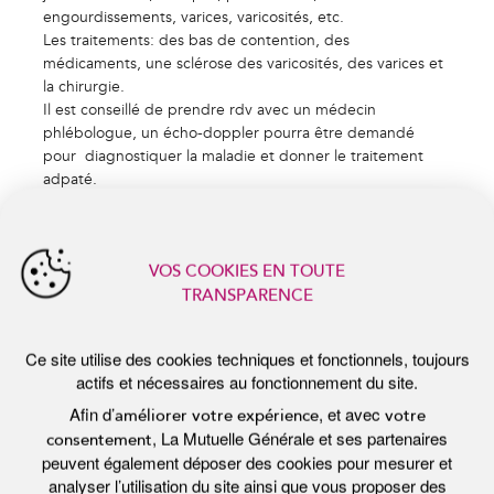
engourdissements, varices, varicosités, etc.
VOS COOKIES EN TOUTE
TRANSPARENCE
Les traitements: des bas de contention, des
médicaments, une sclérose des varicosités, des varices et
Ce site utilise des cookies techniques et fonctionnels, toujours
la chirurgie.
actifs et nécessaires au fonctionnement du site.
Il est conseillé de prendre rdv avec un médecin
Afin d’
, et avec
améliorer votre expérience
votre
, La Mutuelle Générale et ses partenaires
consentement
phlébologue, un écho-doppler pourra être demandé
peuvent également déposer des cookies pour mesurer et
pour diagnostiquer la maladie et donner le traitement
analyser l’utilisation du site ainsi que vous proposer des
contenus adaptés à vos centres d’intérêts.
adpaté.
Vous pouvez à tout moment
personnaliser
ou modifier votre
choix. Pour en savoir plus, consultez notre
politique de
protection des données
.
Tout accepter
Personnaliser
actualités récentes
Tout refuser