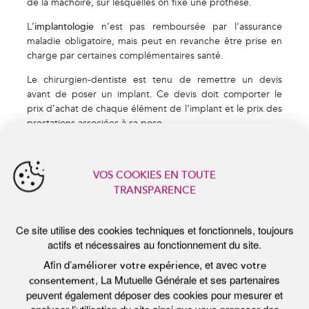
de la mâchoire, sur lesquelles on fixe une prothèse.
VOS COOKIES EN TOUTE
TRANSPARENCE
L’
implantologie
n’est pas remboursée par l’assurance
maladie obligatoire, mais peut en revanche être prise en
Ce site utilise des cookies techniques et fonctionnels, toujours
charge par certaines complémentaires santé.
actifs et nécessaires au fonctionnement du site.
Afin d’
, et avec
améliorer votre expérience
votre
Le chirurgien-dentiste est tenu de remettre un devis
, La Mutuelle Générale et ses partenaires
consentement
avant de poser un implant. Ce devis doit comporter le
peuvent également déposer des cookies pour mesurer et
analyser l’utilisation du site ainsi que vous proposer des
prix d’achat de chaque élément de l‘implant et le prix des
contenus adaptés à vos centres d’intérêts.
prestations associées à sa pose.
Vous pouvez à tout moment
personnaliser
ou modifier votre
choix. Pour en savoir plus, consultez notre
politique de
protection des données
.
Tout accepter
Personnaliser
Tout refuser
actualités récentes