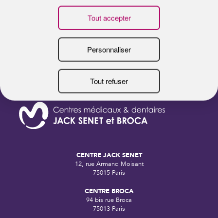
LES BONS RÉFLEXES DE L’ÉTÉ
F
B
CENTRE JACK SENET
12, rue Armand Moisant
75015 Paris
CENTRE BROCA
94 bis rue Broca
75013 Paris