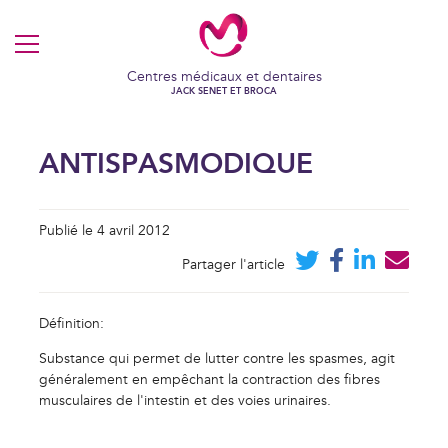
MENU
Centres médicaux et dentaires
JACK SENET ET BROCA
ANTISPASMODIQUE
Publié le 4 avril 2012
Partager l'article
Définition:
Substance qui permet de lutter contre les spasmes, agit
généralement en empêchant la contraction des fibres
VOS COOKIES EN TOUTE
musculaires de l'intestin et des voies urinaires.
TRANSPARENCE
Ce site utilise des cookies techniques et fonctionnels, toujours