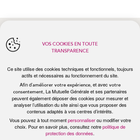
actifs et nécessaires au fonctionnement du site.
Afin d’
, et avec
améliorer votre expérience
votre
, La Mutuelle Générale et ses partenaires
consentement
peuvent également déposer des cookies pour mesurer et
analyser l’utilisation du site ainsi que vous proposer des
contenus adaptés à vos centres d’intérêts.
Vous pouvez à tout moment
personnaliser
ou modifier votre
actualités récentes
choix. Pour en savoir plus, consultez notre
politique de
protection des données
.
Tout accepter
Personnaliser
Tout refuser
Publié le 7 juillet 2026
Pub
E
PROTÉGER SA PEAU DU SOLEIL :
P