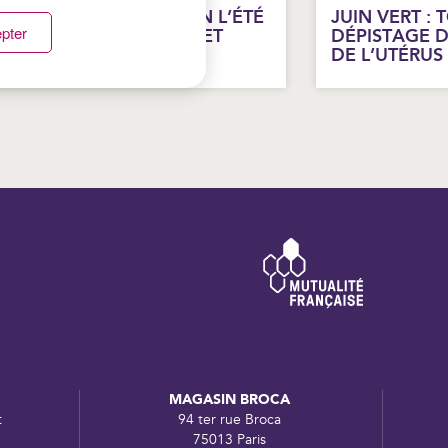
ROTÉGER SON AUDITION L’ÉTÉ
JUIN VERT : 
pter
 FESTIVALS, ÉCOUTEURS ET
DÉPISTAGE 
AIGNADE
DE L’UTÉRUS
MAGASIN BROCA
t
94 ter rue Broca
75013 Paris