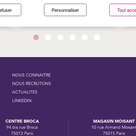
TE
PROTÉGER SA PEAU DU SOLEIL :
P
efuser
Personnaliser
Tout acce
S
LES BONS RÉFLEXES DE L’ÉTÉ
:
B
NOUS CONNAITRE
NOUS RECRUTONS
ACTUALITES
LINKEDIN
CENTRE BROCA
MAGASIN MOISANT
94 bis rue Broca
10 rue Armand Moisan
75013 Paris
75015 Paris