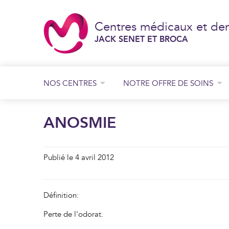
Centres médicaux et den
JACK SENET ET BROCA
NOS CENTRES
NOTRE OFFRE DE SOINS
Consultation de chirurgie générale et digestive
Consultation de chirurgie orthopédique
Consultation de chirurgie plastique
JACK SENET
ANOSMIE
BROCA
Publié le 4 avril 2012
Définition:
Perte de l'odorat.