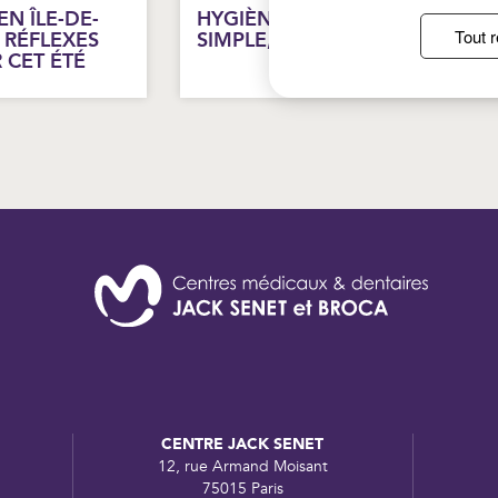
N ÎLE-DE-
HYGIÈNE DES MAINS : UN GES
Tout r
 RÉFLEXES
SIMPLE, DES EFFETS DURABLE
 CET ÉTÉ
CENTRE JACK SENET
12, rue Armand Moisant
75015 Paris