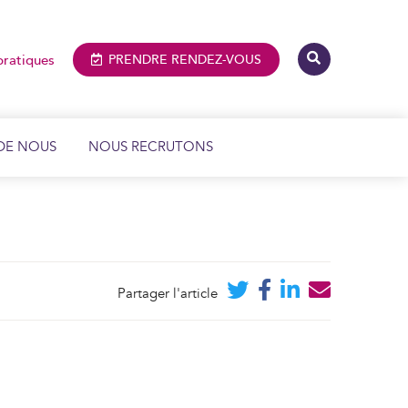
pratiques
PRENDRE
RENDEZ-VOUS
DE NOUS
NOUS RECRUTONS
IMAGERIE MÉDICALE ET DENTAIRE
BIOLOGIE MÉDICALE
Partager l'article