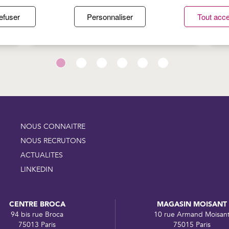
TE
PROTÉGER SA PEAU DU SOLEIL :
P
efuser
Personnaliser
Tout acce
S
LES BONS RÉFLEXES DE L’ÉTÉ
:
B
NOUS CONNAITRE
NOUS RECRUTONS
ACTUALITES
LINKEDIN
CENTRE BROCA
MAGASIN MOISANT
94 bis rue Broca
10 rue Armand Moisan
75013 Paris
75015 Paris