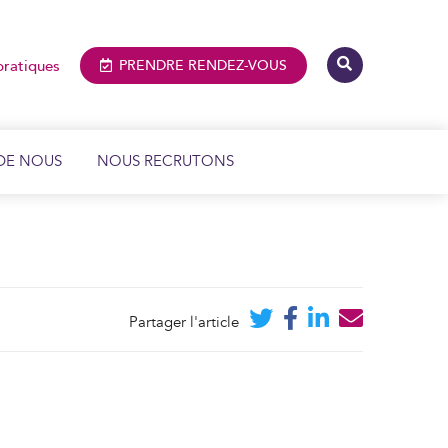
pratiques
PRENDRE
RENDEZ-VOUS
DE NOUS
NOUS RECRUTONS
IMAGERIE MÉDICALE ET DENTAIRE
BIOLOGIE MÉDICALE
Partager l'article