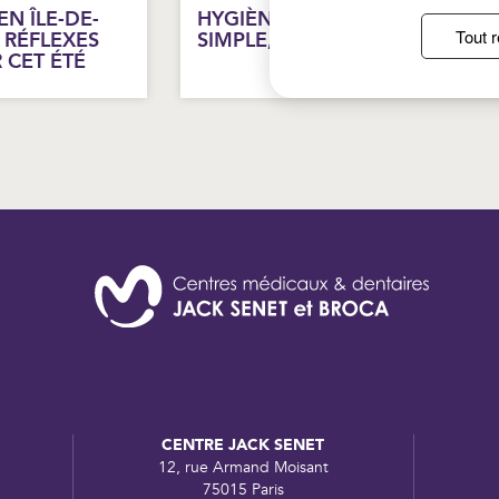
N ÎLE-DE-
HYGIÈNE DES MAINS : UN GES
Tout r
 RÉFLEXES
SIMPLE, DES EFFETS DURABLE
 CET ÉTÉ
CENTRE JACK SENET
12, rue Armand Moisant
75015 Paris