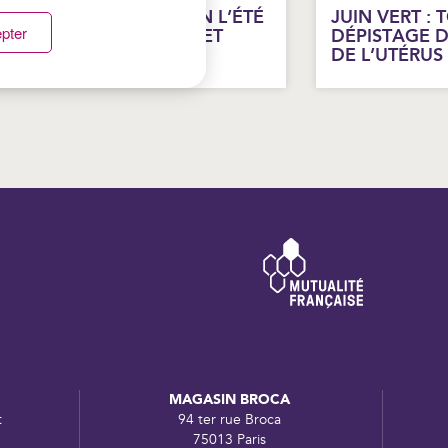
ROTÉGER SON AUDITION L’ÉTÉ
JUIN VERT : 
pter
 FESTIVALS, ÉCOUTEURS ET
DÉPISTAGE 
AIGNADE
DE L’UTÉRUS
MAGASIN BROCA
t
94 ter rue Broca
75013 Paris