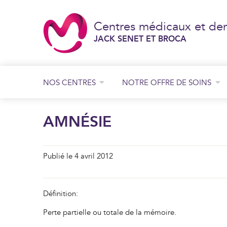
Centres médicaux et den
JACK SENET ET BROCA
NOS CENTRES
NOTRE OFFRE DE SOINS
Consultation de chirurgie générale et digestive
Consultation de chirurgie orthopédique
Consultation de chirurgie plastique
JACK SENET
AMNÉSIE
BROCA
Publié le 4 avril 2012
Définition:
Perte partielle ou totale de la mémoire.