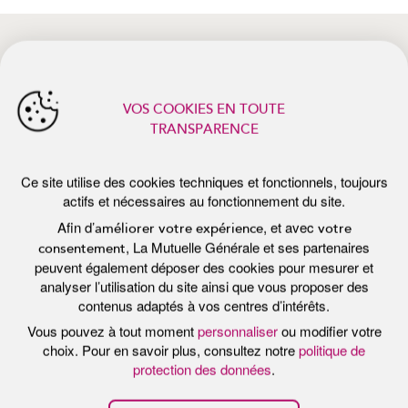
Afin d’
, et avec
améliorer votre expérience
votre
, La Mutuelle Générale et ses partenaires
consentement
peuvent également déposer des cookies pour mesurer et
analyser l’utilisation du site ainsi que vous proposer des
actualités récentes
contenus adaptés à vos centres d’intérêts.
Vous pouvez à tout moment
personnaliser
ou modifier votre
choix. Pour en savoir plus, consultez notre
politique de
protection des données
.
Tout accepter
Personnaliser
Tout refuser
Publié le 7 juillet 2026
Pub
E
PROTÉGER SA PEAU DU SOLEIL :
P
LES BONS RÉFLEXES DE L’ÉTÉ
F
B