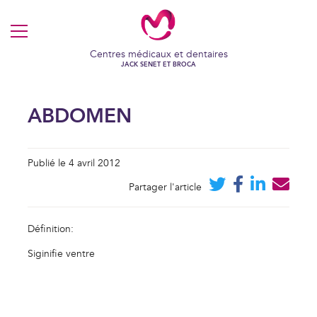
MENU
Centres médicaux et dentaires
JACK SENET ET BROCA
ABDOMEN
Publié le 4 avril 2012
Partager l'article
Définition:
Siginifie ventre
VOS COOKIES EN TOUTE
TRANSPARENCE
Ce site utilise des cookies techniques et fonctionnels, toujours
actifs et nécessaires au fonctionnement du site.