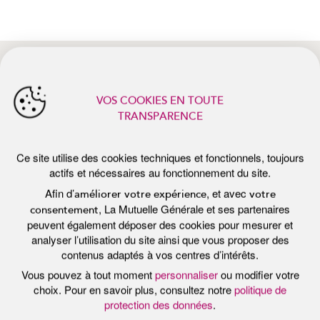
actifs et nécessaires au fonctionnement du site.
Afin d’
, et avec
améliorer votre expérience
votre
, La Mutuelle Générale et ses partenaires
consentement
peuvent également déposer des cookies pour mesurer et
analyser l’utilisation du site ainsi que vous proposer des
contenus adaptés à vos centres d’intérêts.
Vous pouvez à tout moment
personnaliser
ou modifier votre
actualités récentes
choix. Pour en savoir plus, consultez notre
politique de
protection des données
.
Tout accepter
Personnaliser
Tout refuser
Publié le 7 juillet 2026
Pub
E
PROTÉGER SA PEAU DU SOLEIL :
P