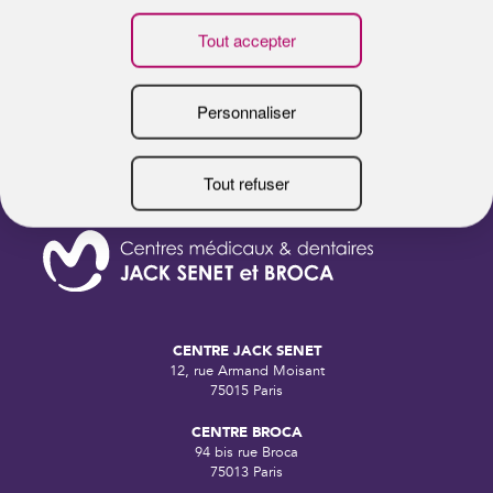
LES BONS RÉFLEXES DE L’ÉTÉ
F
B
CENTRE JACK SENET
12, rue Armand Moisant
75015 Paris
CENTRE BROCA
94 bis rue Broca
75013 Paris