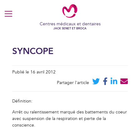
MENU
Centres médicaux et dentaires
JACK SENET ET BROCA
SYNCOPE
Publié le 16 avril 2012
Partager l'article
Définition:
Arrêt ou ralentissement marqué des battements du coeur
avec suspension de la respiration et perte de la
VOS COOKIES EN TOUTE
conscience.
TRANSPARENCE
Ce site utilise des cookies techniques et fonctionnels, toujours