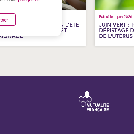
lié le 25 juin 2026
Publié le 1 juin 2026
pter
ROTÉGER SON AUDITION L’ÉTÉ
JUIN VERT : 
 FESTIVALS, ÉCOUTEURS ET
DÉPISTAGE 
AIGNADE
DE L’UTÉRUS