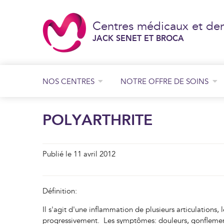
Centres médicaux et den
JACK SENET ET BROCA
NOS CENTRES
NOTRE OFFRE DE SOINS
Consultation de chirurgie générale et digestive
Consultation de chirurgie orthopédique
Consultation de chirurgie plastique
JACK SENET
POLYARTHRITE
BROCA
Publié le 11 avril 2012
Définition:
Il s'agit d'une inflammation de plusieurs articulations
progressivement. Les symptômes: douleurs, gonflements 