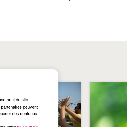
onnement du site.
s partenaires peuvent
roposer des contenus
ltez notre
politique de