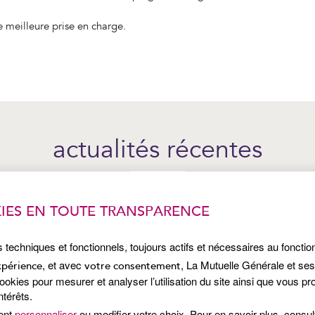
ne meilleure prise en charge.
actualités récentes
IES EN TOUTE TRANSPARENCE
s techniques et fonctionnels, toujours actifs et nécessaires au foncti
, et avec
, La Mutuelle Générale et se
xpérience
votre consentement
kies pour mesurer et analyser l’utilisation du site ainsi que vous p
ntérêts.
ent
personnaliser
ou modifier votre choix. Pour en savoir plus, consu