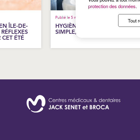
protection des données
.
Publié le 5 mai 2026
Tout r
N ÎLE-DE-
HYGIÈNE DES MAINS : UN GES
 RÉFLEXES
SIMPLE, DES EFFETS DURABLE
 CET ÉTÉ