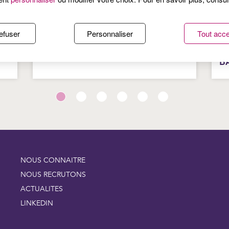
Publié le 7 juillet 2026
Pub
efuser
Personnaliser
Tout acce
TE
PROTÉGER SA PEAU DU SOLEIL :
P
S
LES BONS RÉFLEXES DE L’ÉTÉ
:
B
NOUS CONNAITRE
NOUS RECRUTONS
ACTUALITES
LINKEDIN