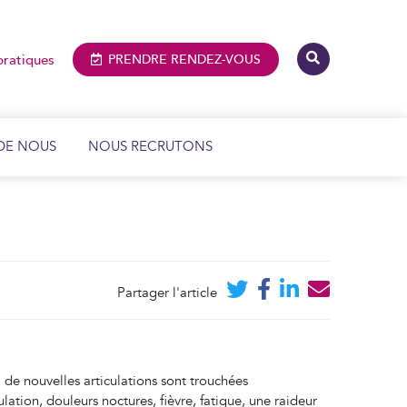
pratiques
PRENDRE
RENDEZ-VOUS
DE NOUS
NOUS RECRUTONS
IMAGERIE MÉDICALE ET DENTAIRE
BIOLOGIE MÉDICALE
Partager l'article
, de nouvelles articulations sont trouchées
tion, douleurs noctures, fièvre, fatigue, une raideur