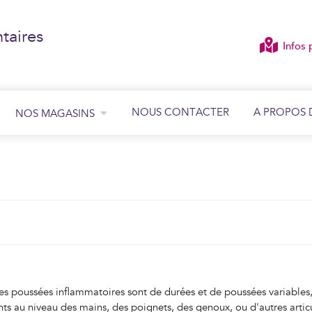
taires
Infos 
NOUS CONTACTER
A PROPOS 
NOS MAGASINS
ÉCOUTER
VOIR
, les poussées inflammatoires sont de durées et de poussées variables
au niveau des mains, des poignets, des genoux, ou d'autres articula