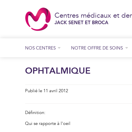
Centres médicaux et den
JACK SENET ET BROCA
NOS CENTRES
NOTRE OFFRE DE SOINS
Consultation de chirurgie générale et digestive
Consultation de chirurgie orthopédique
Consultation de chirurgie plastique
JACK SENET
OPHTALMIQUE
BROCA
Publié le 11 avril 2012
Définition:
Qui se rapporte à l'oeil