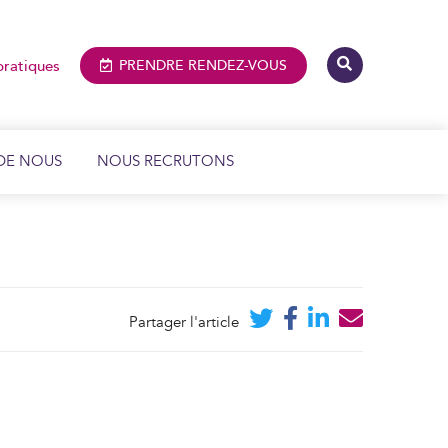
pratiques
PRENDRE
RENDEZ-VOUS
DE NOUS
NOUS RECRUTONS
IMAGERIE MÉDICALE ET DENTAIRE
BIOLOGIE MÉDICALE
Partager l'article