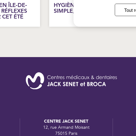
N ÎLE-DE-
HYGIÈNE DES MAINS : UN GES
Tout r
 RÉFLEXES
SIMPLE, DES EFFETS DURABLE
 CET ÉTÉ
CENTRE JACK SENET
12, rue Armand Moisant
75015 Paris