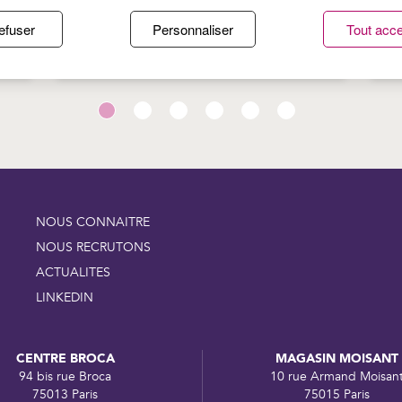
TE
PROTÉGER SA PEAU DU SOLEIL :
P
efuser
Personnaliser
Tout acce
S
LES BONS RÉFLEXES DE L’ÉTÉ
:
B
NOUS CONNAITRE
NOUS RECRUTONS
ACTUALITES
LINKEDIN
CENTRE BROCA
MAGASIN MOISANT
94 bis rue Broca
10 rue Armand Moisan
75013 Paris
75015 Paris