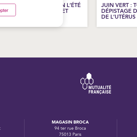
ROTÉGER SON AUDITION L’ÉTÉ
JUIN VERT : 
pter
 FESTIVALS, ÉCOUTEURS ET
DÉPISTAGE 
AIGNADE
DE L’UTÉRUS
MAGASIN BROCA
t
94 ter rue Broca
75013 Paris