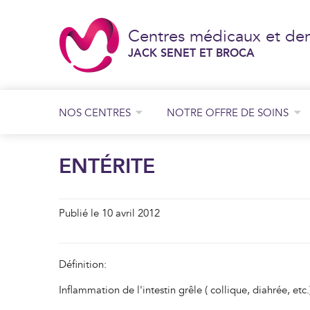
Centres médicaux et den
JACK SENET ET BROCA
NOS CENTRES
NOTRE OFFRE DE SOINS
Consultation de chirurgie générale et digestive
Consultation de chirurgie orthopédique
Consultation de chirurgie plastique
JACK SENET
ENTÉRITE
BROCA
Publié le 10 avril 2012
Définition:
Inflammation de l'intestin grêle ( collique, diahrée, etc.