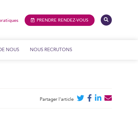
pratiques
PRENDRE
RENDEZ-VOUS
DE NOUS
NOUS RECRUTONS
IMAGERIE MÉDICALE ET DENTAIRE
BIOLOGIE MÉDICALE
Partager l'article