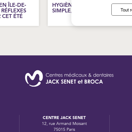
N ÎLE-DE-
HYGIÈNE DES MAINS : UN GES
Tout r
 RÉFLEXES
SIMPLE, DES EFFETS DURABLE
 CET ÉTÉ
CENTRE JACK SENET
12, rue Armand Moisant
75015 Paris