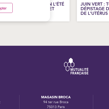
ROTÉGER SON AUDITION L’ÉTÉ
JUIN VERT : 
pter
 FESTIVALS, ÉCOUTEURS ET
DÉPISTAGE 
AIGNADE
DE L’UTÉRUS
MAGASIN BROCA
t
94 ter rue Broca
75013 Paris