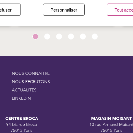
TE
PROTÉGER SA PEAU DU SOLEIL :
P
efuser
Personnaliser
Tout acce
S
LES BONS RÉFLEXES DE L’ÉTÉ
:
B
NOUS CONNAITRE
NOUS RECRUTONS
ACTUALITES
LINKEDIN
CENTRE BROCA
MAGASIN MOISANT
94 bis rue Broca
10 rue Armand Moisan
75013 Paris
75015 Paris