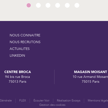
NOUS CONNAITRE
NOUS RECRUTONS
ACTUALITES
LINKEDIN
CENTRE BROCA
MAGASIN MOISANT
94 bis rue Broca
10 rue Armand Moisan
75013 Paris
75015 Paris
 Générale
FLEX
Écouter Voir
Réalisation Exosys
Mentions légal
Gestion des cookies