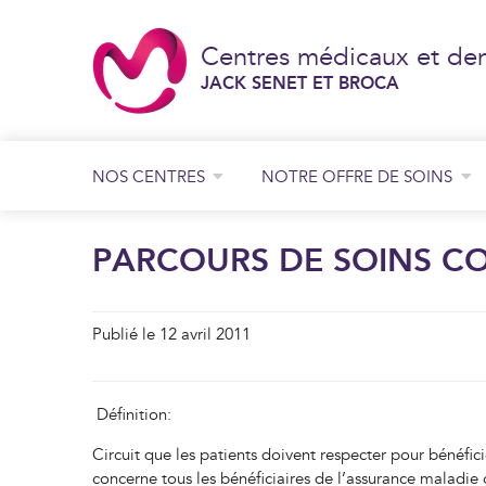
Centres médicaux et den
JACK SENET ET BROCA
NOS CENTRES
NOTRE OFFRE DE SOINS
Consultation de chirurgie générale et digestive
Consultation de chirurgie orthopédique
Consultation de chirurgie plastique
JACK SENET
PARCOURS DE SOINS 
BROCA
Publié le 12 avril 2011
Définition:
Circuit que les patients doivent respecter pour bénéfi
concerne tous les bénéficiaires de l’assurance maladie 