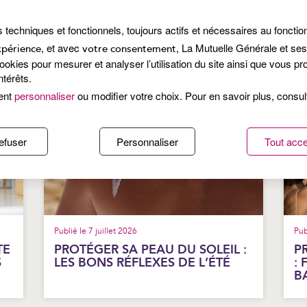
actualités récentes
s techniques et fonctionnels, toujours actifs et nécessaires au foncti
, et avec
, La Mutuelle Générale et se
xpérience
votre consentement
kies pour mesurer et analyser l’utilisation du site ainsi que vous p
ntérêts.
ent
personnaliser
ou modifier votre choix. Pour en savoir plus, consu
efuser
Personnaliser
Tout acce
Publié le 7 juillet 2026
Pub
TE
PROTÉGER SA PEAU DU SOLEIL :
P
S
LES BONS RÉFLEXES DE L’ÉTÉ
:
B