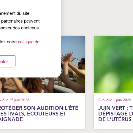
onnement du site.
s partenaires peuvent
roposer des contenus
ltez notre
politique de
pter
lié le 25 juin 2026
Publié le 1 juin 2026
ROTÉGER SON AUDITION L’ÉTÉ
JUIN VERT : 
 FESTIVALS, ÉCOUTEURS ET
DÉPISTAGE 
AIGNADE
DE L’UTÉRUS