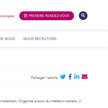
pratiques
PRENDRE
RENDEZ-VOUS
DE NOUS
NOUS RECRUTONS
IMAGERIE MÉDICALE ET DENTAIRE
BIOLOGIE MÉDICALE
Partager l'article
ormalement. Organisé autour du médecin traitant, il