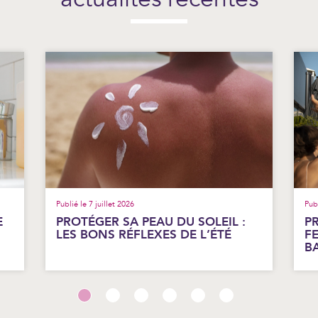
Publié le 7 juillet 2026
Pub
E
PROTÉGER SA PEAU DU SOLEIL :
P
LES BONS RÉFLEXES DE L’ÉTÉ
F
B