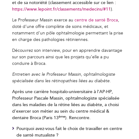
et de sa notoriété (classement accessible sur ce lien :
https://www.lepoint.fr/classements/medecins/#11
)
.
Le Professeur Massin exerce au
centre de santé Broca
,
doté d’une offre complète de soins médicaux, et
notamment d’un pôle ophtalmologie permettant la prise
en charge des pathologies rétiniennes.
Découvrez son interview, pour en apprendre davantage
sur son parcours ainsi que les projets qu’elle a pu
VOS COOKIES EN TOUTE
conduire à Broca.
TRANSPARENCE
Entretien avec le Professeur Massin, ophtalmologiste
Ce site utilise des cookies techniques et fonctionnels, toujours
spécialisée dans les rétinopathies liées au diabète.
actifs et nécessaires au fonctionnement du site.
Afin d’
, et avec
améliorer votre expérience
votre
Après une carrière hospitalo-universitaire à l’AP-HP,
, La Mutuelle Générale et ses partenaires
consentement
Professeur Pascale Massin, ophtalmologiste spécialisée
peuvent également déposer des cookies pour mesurer et
analyser l’utilisation du site ainsi que vous proposer des
dans les maladies de la rétine liées au diabète, a choisi
contenus adaptés à vos centres d’intérêts.
d’exercer son métier au sein du centre médical &
Vous pouvez à tout moment
personnaliser
ou modifier votre
ème
choix. Pour en savoir plus, consultez notre
politique de
dentaire Broca (Paris 13
). Rencontre.
protection des données
.
Pourquoi avez-vous fait le choix de travailler en centre
Tout accepter
de santé mutualiste ?