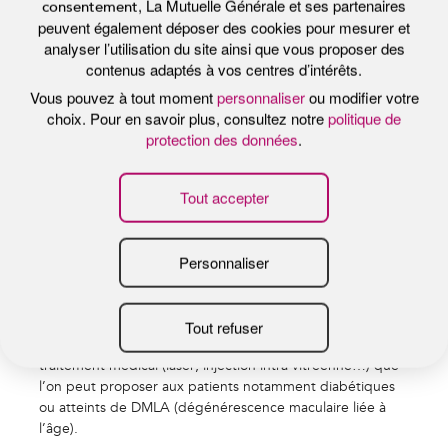
gestion administrative à faire, contrairement à ce que l’on
peut connaitre quand on gère son propre cabinet. Nous
pouvons ainsi consacrer plus de temps à nos patients, qui
nous témoignent d’ailleurs de plus en plus leur
satisfaction.
Pour les patients, cela leur permet de bénéficier d’une
préconsultation avec un orthoptiste qui va réaliser la
mesure de l’acuité visuelle et tous les examens
complémentaires. Ensuite, je les vois et leur fais la
synthèse de ces examens. Cela me permet de me
concentrer sur le problème ophtalmologique du patient
et d’avoir plus de temps pour discuter avec lui de sa
maladie et du traitement que je lui propose. L’intérêt
pour le patient est ainsi que tout est fait le même jour et
au même endroit, en une heure environ. Nous avons
également ici au centre Broca toutes les modalités de
traitement médical (laser, injection intra vitréenne…) que
l’on peut proposer aux patients notamment diabétiques
ou atteints de DMLA (dégénérescence maculaire liée à
l’âge).