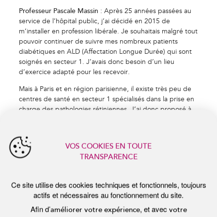
Professeur Pascale Massin
: Après 25 années passées au
Personnaliser
service de l’hôpital public, j’ai décidé en 2015 de
m’installer en profession libérale. Je souhaitais malgré tout
Tout refuser
pouvoir continuer de suivre mes nombreux patients
diabétiques en ALD (Affectation Longue Durée) qui sont
soignés en secteur 1. J’avais donc besoin d’un lieu
d’exercice adapté pour les recevoir.
Mais à Paris et en région parisienne, il existe très peu de
centres de santé en secteur 1 spécialisés dans la prise en
charge des pathologies rétiniennes. J’ai donc proposé à
La Mutuelle Générale de développer ce projet. Et c’est
ainsi que nous avons créé un pôle d’expertise au sein du
centre Broca avec tous les équipements nécessaires et
tous très performants.
Quels avantages trouvez-vous à exercer au centre
médical & dentaire Broca ?
Prof. Massin
: En tant que praticien, c’est très
confortable ! Nous disposons d’équipements de pointe
pour recevoir nos patients et nous avons très peu de