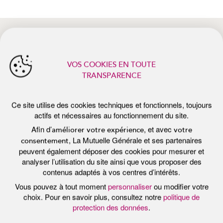
actifs et nécessaires au fonctionnement du site.
Afin d’
, et avec
améliorer votre expérience
votre
, La Mutuelle Générale et ses partenaires
consentement
peuvent également déposer des cookies pour mesurer et
analyser l’utilisation du site ainsi que vous proposer des
contenus adaptés à vos centres d’intérêts.
actualités récentes
Vous pouvez à tout moment
personnaliser
ou modifier votre
choix. Pour en savoir plus, consultez notre
politique de
protection des données
.
Tout accepter
Personnaliser
Tout refuser
Publié le 7 juillet 2026
Pub
E
PROTÉGER SA PEAU DU SOLEIL :
P
LES BONS RÉFLEXES DE L’ÉTÉ
F