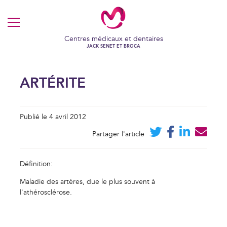
MENU
Centres médicaux et dentaires
JACK SENET ET BROCA
ARTÉRITE
Publié le 4 avril 2012
Partager l'article
Définition:
Maladie des artères, due le plus souvent à
l'athérosclérose.
VOS COOKIES EN TOUTE
TRANSPARENCE
Ce site utilise des cookies techniques et fonctionnels, toujours