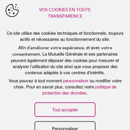
Gynécologie
Tout refuser
Homéopathie
Médecine du sport
Médecine générale
Médecine interne
Neurologie
Nutrition
O.R.L.
Ophtalmologie générale
Ophtalmologie spécialisée
Orthoptie